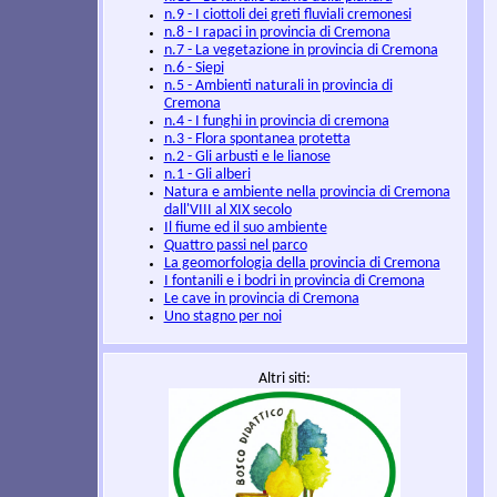
n.9 - I ciottoli dei greti fluviali cremonesi
n.8 - I rapaci in provincia di Cremona
n.7 - La vegetazione in provincia di Cremona
n.6 - Siepi
n.5 - Ambienti naturali in provincia di
Cremona
n.4 - I funghi in provincia di cremona
n.3 - Flora spontanea protetta
n.2 - Gli arbusti e le lianose
n.1 - Gli alberi
Natura e ambiente nella provincia di Cremona
dall'VIII al XIX secolo
Il fiume ed il suo ambiente
Quattro passi nel parco
La geomorfologia della provincia di Cremona
I fontanili e i bodri in provincia di Cremona
Le cave in provincia di Cremona
Uno stagno per noi
Altri siti: