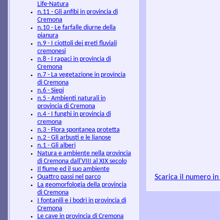
Life-Natura
n.11 - Gli anfibi in provincia di
Cremona
n.10 - Le farfalle diurne della
pianura
n.9 - I ciottoli dei greti fluviali
cremonesi
n.8 - I rapaci in provincia di
Cremona
n.7 - La vegetazione in provincia
di Cremona
n.6 - Siepi
n.5 - Ambienti naturali in
provincia di Cremona
n.4 - I funghi in provincia di
cremona
n.3 - Flora spontanea protetta
n.2 - Gli arbusti e le lianose
n.1 - Gli alberi
Natura e ambiente nella provincia
di Cremona dall'VIII al XIX secolo
Il fiume ed il suo ambiente
Scarica il numero in
Quattro passi nel parco
La geomorfologia della provincia
di Cremona
I fontanili e i bodri in provincia di
Cremona
Le cave in provincia di Cremona