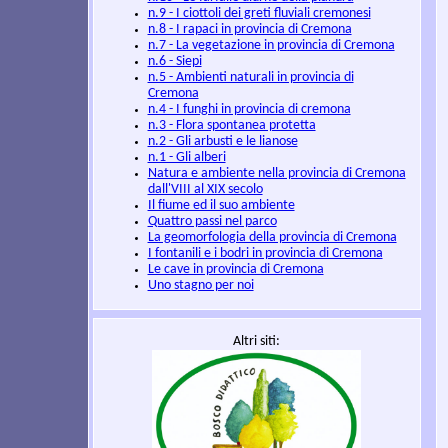
n.9 - I ciottoli dei greti fluviali cremonesi
n.8 - I rapaci in provincia di Cremona
n.7 - La vegetazione in provincia di Cremona
n.6 - Siepi
n.5 - Ambienti naturali in provincia di
Cremona
n.4 - I funghi in provincia di cremona
n.3 - Flora spontanea protetta
n.2 - Gli arbusti e le lianose
n.1 - Gli alberi
Natura e ambiente nella provincia di Cremona
dall'VIII al XIX secolo
Il fiume ed il suo ambiente
Quattro passi nel parco
La geomorfologia della provincia di Cremona
I fontanili e i bodri in provincia di Cremona
Le cave in provincia di Cremona
Uno stagno per noi
Altri siti: