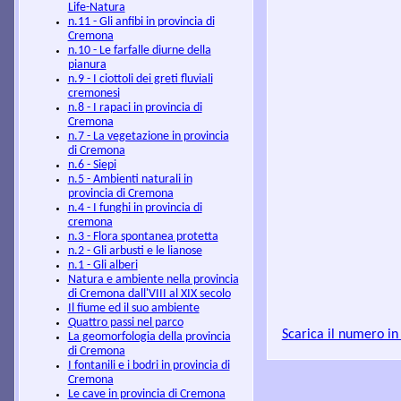
Life-Natura
n.11 - Gli anfibi in provincia di
Cremona
n.10 - Le farfalle diurne della
pianura
n.9 - I ciottoli dei greti fluviali
cremonesi
n.8 - I rapaci in provincia di
Cremona
n.7 - La vegetazione in provincia
di Cremona
n.6 - Siepi
n.5 - Ambienti naturali in
provincia di Cremona
n.4 - I funghi in provincia di
cremona
n.3 - Flora spontanea protetta
n.2 - Gli arbusti e le lianose
n.1 - Gli alberi
Natura e ambiente nella provincia
di Cremona dall'VIII al XIX secolo
Il fiume ed il suo ambiente
Quattro passi nel parco
Scarica il numero in
La geomorfologia della provincia
di Cremona
I fontanili e i bodri in provincia di
Cremona
Le cave in provincia di Cremona